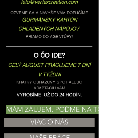
leto@vertexcreation.com
OZVEME SA A NAVYŠE VÁM DORUČÍME
GURMÁNSKY KARTÓN
CHLADENÝCH NÁPOJOV
PRIAMO DO AGENTÚRY!
O ČO IDE?
CELÝ AUGUST PRACUJEME 7 DNÍ
V TÝŽDNI
KRÁTKY OBRAZOVÝ SPOT ALEBO
ADAPTÁCIU VÁM
VYROBÍME UŽ DO 24 HODÍN.
MÁM ZÁUJEM, POĎME NA TO!
VIAC O NÁS
NAŠE PRÁCE